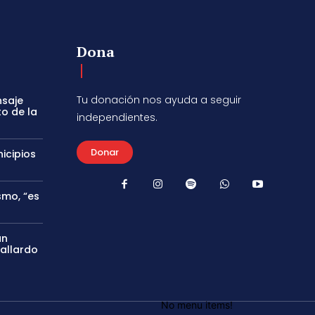
Dona
Tu donación nos ayuda a seguir
nsaje
to de la
independientes.
Donar
icipios
smo, “es
án
Gallardo
No menu items!