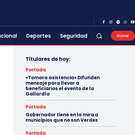
acional
Deportes
Seguridad
Donar
Titulares de hoy:
Portada
«Tomara asistencia» Difunden
mensaje para llevar a
beneficiarios el evento de la
Gallardía
Portada
Gobernador tiene en la mira a
municipios que no son Verdes
Portada