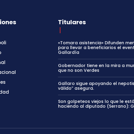
iones
Titulares
oli
«Tomara asistencia» Difunden me
para llevar a beneficiarios el even
o
Gallardía
nal
Gobernador tiene en la mira a mun
que no son Verdes
acional
tes
Gallaro sigue apoyando el nepoti
válido” asegura.
idad
Son golpeteos viejos lo que le est
haciendo al diputado (Serrano): 