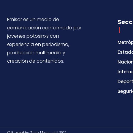
Emisor es un medio de
Secc
comunicación conformado por
jovenes potosinxs con
Metróp
experiencia en periodismo,
Estad
producción multimedia y
creación de contenidos.
Nacio
Intern
Depor
Segur
© Powered by: Think Media Lab | 2024