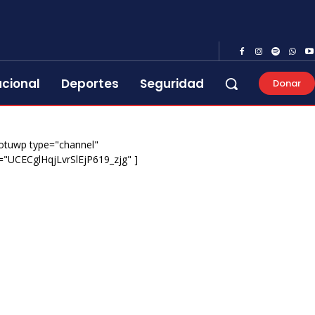
acional
Deportes
Seguridad
Donar
otuwp type="channel"
="UCECglHqjLvrSlEjP619_zjg" ]