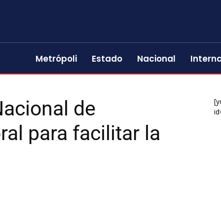
Metrópoli
Estado
Nacional
Intern
Nacional de
[y
id
l para facilitar la