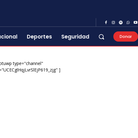
acional
Deportes
Seguridad
Donar
otuwp type="channel"
="UCECglHqjLvrSlEjP619_zjg" ]