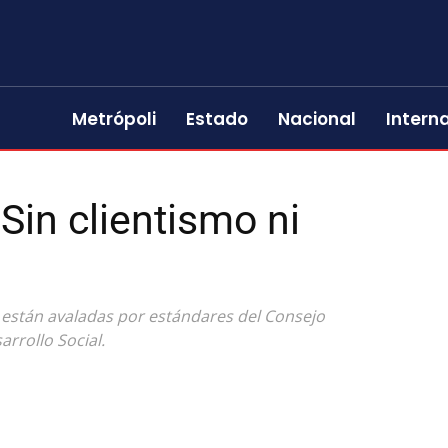
Metrópoli
Estado
Nacional
Intern
Sin clientismo ni
 están avaladas por estándares del Consejo
arrollo Social.