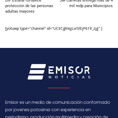
DIF Estatal fortalece
JM Carreras entrega más de 4
protección de las personas
mil mdp para Municipios
adultas mayores
[yotuwp type="channel" id="UCECglHqjLvrSlEjP619_zjg" ]
Emisor es un medio de comunicación conformado
por jovenes potosinxs con experiencia en
periodismo, producción multimedia y creación de