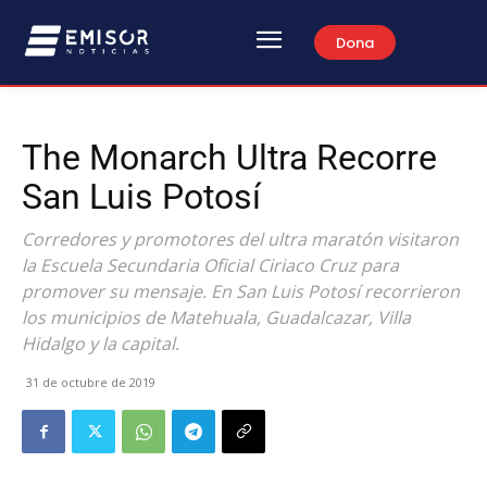
Dona
The Monarch Ultra Recorre
San Luis Potosí
Corredores y promotores del ultra maratón visitaron
la Escuela Secundaria Oficial Ciriaco Cruz para
promover su mensaje. En San Luis Potosí recorrieron
los municipios de Matehuala, Guadalcazar, Villa
Hidalgo y la capital.
31 de octubre de 2019