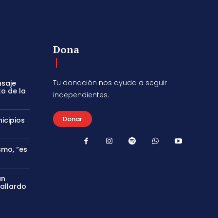
Dona
Tu donación nos ayuda a seguir
nsaje
to de la
independientes.
Donar
icipios
smo, “es
án
Gallardo