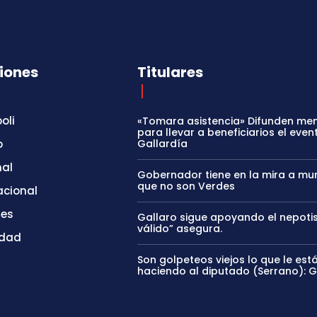
iones
Titulares
oli
«Tomara asistencia» Difunden me
para llevar a beneficiarios el even
o
Gallardía
nal
Gobernador tiene en la mira a mun
que no son Verdes
acional
tes
Gallaro sigue apoyando el nepoti
válido” asegura.
idad
Son golpeteos viejos lo que le est
haciendo al diputado (Serrano): 