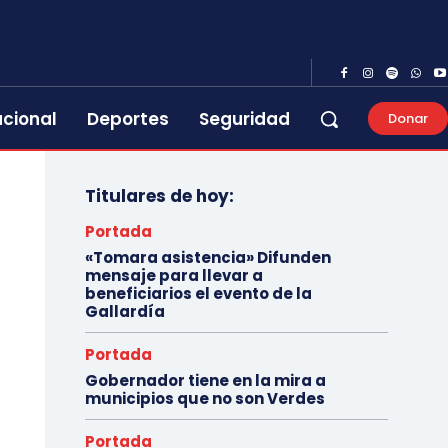
acional
Deportes
Seguridad
Donar
Titulares de hoy:
Portada
«Tomara asistencia» Difunden
mensaje para llevar a
beneficiarios el evento de la
Gallardía
Portada
Gobernador tiene en la mira a
municipios que no son Verdes
Portada