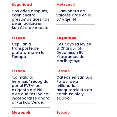
Seguridad
Metropoli
Dos años después,
¡Camioneta de
caen cuatro
valores arde en la
presuntos asesinos
57 y Eje 114!
de un policía en
San Ciro de Acosta
Estado
Seguridad
Cepillan a
¡Les cayó la ley en
transporte de
El Charquillo!
plataforma en la
Decomisan 90
Fenapo
Kilogramos de
Mar1hu@n@
Estado
Estado
“La maldita
Cateos en San Luis
herencia” recogida
Potosí deja
por el PVEM, ex
millonario
dirigente del PRI
aseguramiento de
dice que “es lógico”
combustible y
incorporarse ahora
equipo
al Partido Verde.
Metropoli
Estado