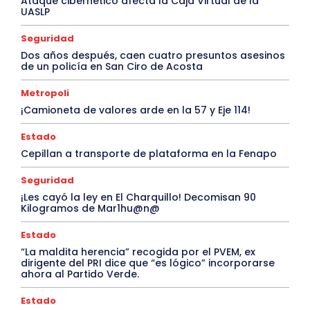
Ataque cibernético afecta la Caja Virtual de la
UASLP
Seguridad
Dos años después, caen cuatro presuntos asesinos
de un policía en San Ciro de Acosta
Metropoli
¡Camioneta de valores arde en la 57 y Eje 114!
Estado
Cepillan a transporte de plataforma en la Fenapo
Seguridad
¡Les cayó la ley en El Charquillo! Decomisan 90
Kilogramos de Mar1hu@n@
Estado
“La maldita herencia” recogida por el PVEM, ex
dirigente del PRI dice que “es lógico” incorporarse
ahora al Partido Verde.
Estado