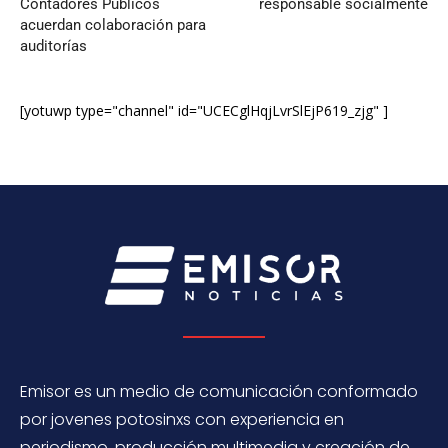
Contadores Públicos
responsable socialmente
acuerdan colaboración para
auditorías
[yotuwp type="channel" id="UCECglHqjLvrSlEjP619_zjg" ]
Emisor es un medio de comunicación conformado
por jovenes potosinxs con experiencia en
periodismo, producción multimedia y creación de