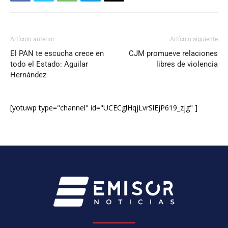
Artículo anterior
Artículo siguiente
El PAN te escucha crece en
CJM promueve relaciones
todo el Estado: Aguilar
libres de violencia
Hernández
[yotuwp type="channel" id="UCECglHqjLvrSlEjP619_zjg" ]