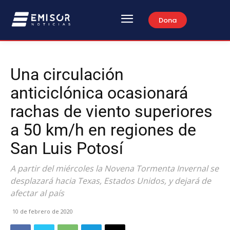
Dona
Una circulación
anticiclónica ocasionará
rachas de viento superiores
a 50 km/h en regiones de
San Luis Potosí
A partir del miércoles la Novena Tormenta Invernal se
desplazará hacia Texas, Estados Unidos, y dejará de
afectar al país
10 de febrero de 2020