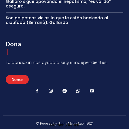
Gallaro sigue apoyando el nepotismo, “es válido”
asegura.
Son golpeteos viejos lo que le están haciendo al
diputado (Serrano): Gallardo
Dona
Tu donación nos ayuda a seguir independientes.
Donar
© Powered by: Think Media Lab | 2024
No menu items!