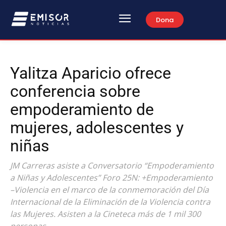
Dona
Yalitza Aparicio ofrece
conferencia sobre
empoderamiento de
mujeres, adolescentes y
niñas
JM Carreras asiste a Conversatorio “Empoderamiento
a Niñas y Adolescentes” Foro 25N: +Empoderamiento
–Violencia en el marco de la conmemoración del Día
Internacional de la Eliminación de la Violencia contra
las Mujeres. Asisten a la Cineteca más de 1 mil 300