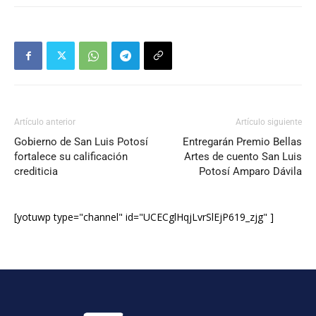
Artículo anterior
Artículo siguiente
Gobierno de San Luis Potosí
Entregarán Premio Bellas
fortalece su calificación
Artes de cuento San Luis
crediticia
Potosí Amparo Dávila
[yotuwp type="channel" id="UCECglHqjLvrSlEjP619_zjg" ]