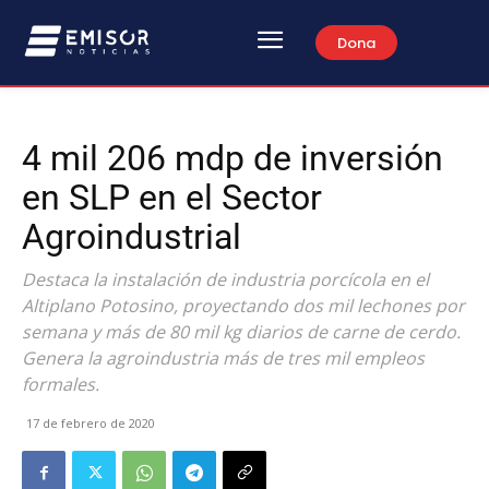
Dona
4 mil 206 mdp de inversión
en SLP en el Sector
Agroindustrial
Destaca la instalación de industria porcícola en el
Altiplano Potosino, proyectando dos mil lechones por
semana y más de 80 mil kg diarios de carne de cerdo.
Genera la agroindustria más de tres mil empleos
formales.
17 de febrero de 2020