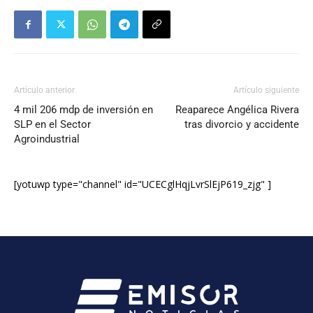
Artículo anterior
Artículo siguiente
4 mil 206 mdp de inversión en
Reaparece Angélica Rivera
SLP en el Sector
tras divorcio y accidente
Agroindustrial
[yotuwp type="channel" id="UCECglHqjLvrSlEjP619_zjg" ]