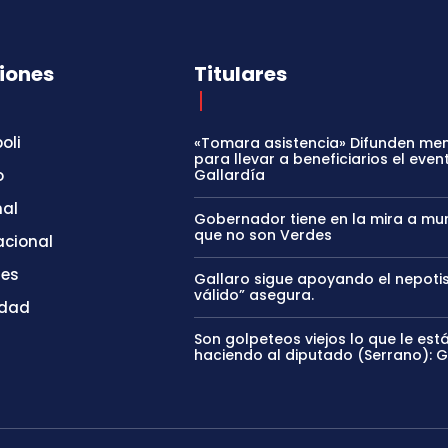
iones
Titulares
oli
«Tomara asistencia» Difunden me
para llevar a beneficiarios el even
o
Gallardía
nal
Gobernador tiene en la mira a mun
que no son Verdes
acional
tes
Gallaro sigue apoyando el nepoti
válido” asegura.
idad
Son golpeteos viejos lo que le est
haciendo al diputado (Serrano): 