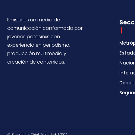
Emisor es un medio de
Secc
comunicación conformado por
jovenes potosinxs con
Metróp
experiencia en periodismo,
Estad
producción multimedia y
creación de contenidos.
Nacio
Intern
Depor
Segur
© Powered by: Think Media Lab | 2024