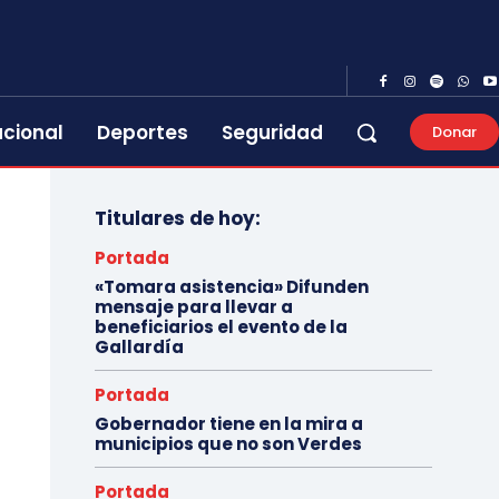
acional
Deportes
Seguridad
Donar
Titulares de hoy:
Portada
«Tomara asistencia» Difunden
mensaje para llevar a
beneficiarios el evento de la
Gallardía
Portada
Gobernador tiene en la mira a
municipios que no son Verdes
Portada