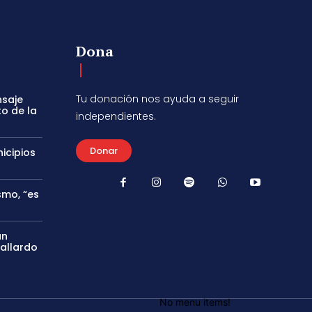
Dona
Tu donación nos ayuda a seguir
nsaje
to de la
independientes.
Donar
icipios
smo, “es
án
Gallardo
No menu items!