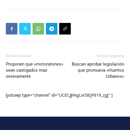
Artículo anterior
Artículo siguiente
Proponen que «motoratones»
Buscan aprobar legislación
sean castigados mas
que promueva «Huertos
severamente
Urbanos»
[yotuwp type="channel" id="UCECglHqjLvrSlEjP619_zjg" ]