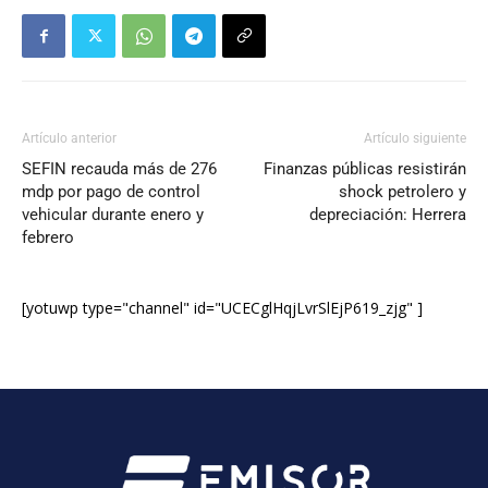
Artículo anterior
Artículo siguiente
SEFIN recauda más de 276
Finanzas públicas resistirán
mdp por pago de control
shock petrolero y
vehicular durante enero y
depreciación: Herrera
febrero
[yotuwp type="channel" id="UCECglHqjLvrSlEjP619_zjg" ]