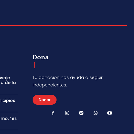
Dona
Tu donación nos ayuda a seguir
nsaje
to de la
independientes.
Donar
icipios
smo, “es