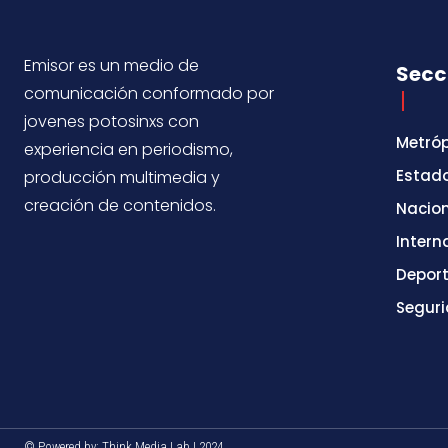
Emisor es un medio de
Secc
comunicación conformado por
jovenes potosinxs con
Metróp
experiencia en periodismo,
Estad
producción multimedia y
creación de contenidos.
Nacio
Intern
Depor
Segur
© Powered by: Think Media Lab | 2024