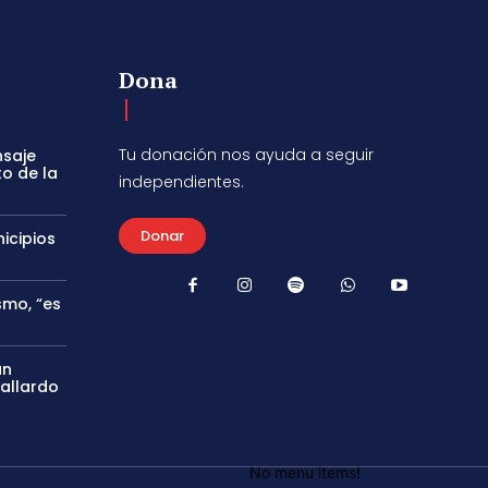
Dona
Tu donación nos ayuda a seguir
nsaje
to de la
independientes.
Donar
icipios
smo, “es
án
Gallardo
No menu items!