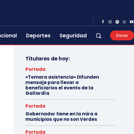
acional
Deportes
Seguridad
Donar
Titulares de hoy:
Portada
«Tomara asistencia» Difunden
mensaje para llevar a
beneficiarios el evento de la
Gallardía
Portada
Gobernador tiene en la mira a
municipios que no son Verdes
Portada