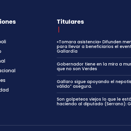
iones
Titulares
oli
«Tomara asistencia» Difunden me
para llevar a beneficiarios el even
o
Gallardía
nal
Gobernador tiene en la mira a mun
que no son Verdes
acional
tes
Gallaro sigue apoyando el nepoti
válido” asegura.
idad
Son golpeteos viejos lo que le est
haciendo al diputado (Serrano): 