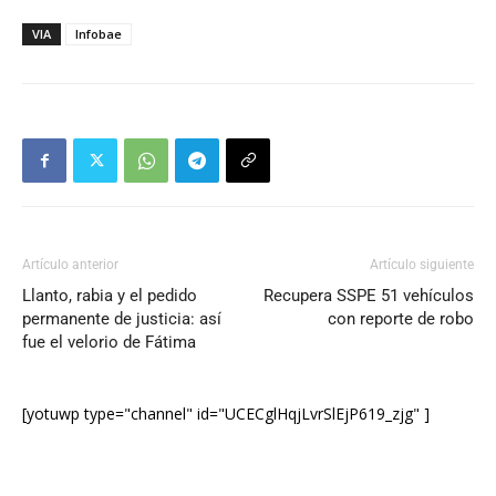
VIA
Infobae
Artículo anterior
Artículo siguiente
Llanto, rabia y el pedido
Recupera SSPE 51 vehículos
permanente de justicia: así
con reporte de robo
fue el velorio de Fátima
[yotuwp type="channel" id="UCECglHqjLvrSlEjP619_zjg" ]