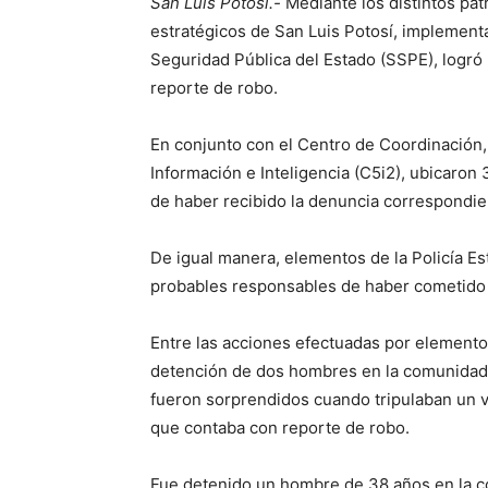
San Luis Potosí.-
Mediante los distintos pat
estratégicos de San Luis Potosí, implementa
Seguridad Pública del Estado (SSPE), logró
reporte de robo.
En conjunto con el Centro de Coordinació
Información e Inteligencia (C5i2), ubicaro
de haber recibido la denuncia correspondie
De igual manera, elementos de la Policía Est
probables responsables de haber cometido e
Entre las acciones efectuadas por elementos
detención de dos hombres en la comunidad d
fueron sorprendidos cuando tripulaban un ve
que contaba con reporte de robo.
Fue detenido un hombre de 38 años en la col