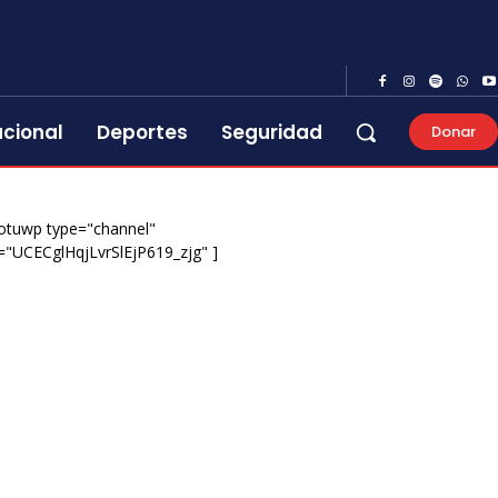
acional
Deportes
Seguridad
Donar
otuwp type="channel"
="UCECglHqjLvrSlEjP619_zjg" ]