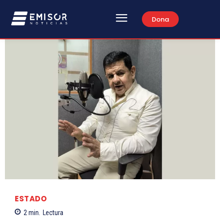
Dona
ESTADO
2
min.
Lectura