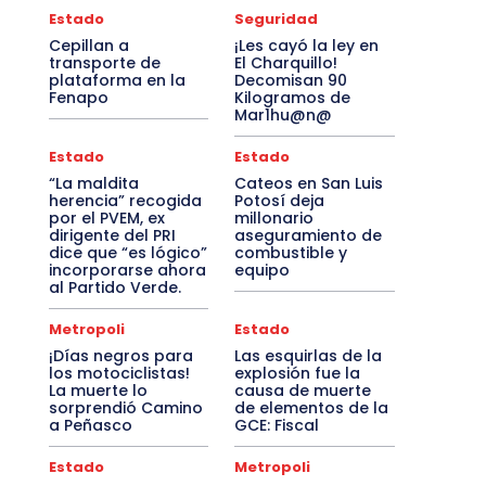
Estado
Seguridad
Cepillan a
¡Les cayó la ley en
transporte de
El Charquillo!
plataforma en la
Decomisan 90
Fenapo
Kilogramos de
Mar1hu@n@
Estado
Estado
“La maldita
Cateos en San Luis
herencia” recogida
Potosí deja
por el PVEM, ex
millonario
dirigente del PRI
aseguramiento de
dice que “es lógico”
combustible y
incorporarse ahora
equipo
al Partido Verde.
Metropoli
Estado
¡Días negros para
Las esquirlas de la
los motociclistas!
explosión fue la
La muerte lo
causa de muerte
sorprendió Camino
de elementos de la
a Peñasco
GCE: Fiscal
Estado
Metropoli