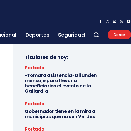
acional
Deportes
Seguridad
Donar
Titulares de hoy:
Portada
«Tomara asistencia» Difunden
mensaje para llevar a
beneficiarios el evento de la
Gallardía
Portada
Gobernador tiene en la mira a
municipios que no son Verdes
Portada