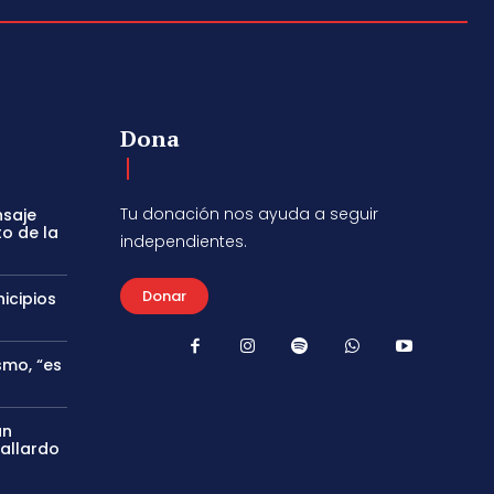
Dona
Tu donación nos ayuda a seguir
nsaje
to de la
independientes.
Donar
icipios
smo, “es
án
Gallardo