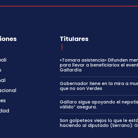
iones
Titulares
oli
«Tomara asistencia» Difunden me
para llevar a beneficiarios el even
o
Gallardía
nal
Gobernador tiene en la mira a mun
que no son Verdes
acional
tes
Gallaro sigue apoyando el nepoti
válido” asegura.
idad
Son golpeteos viejos lo que le est
haciendo al diputado (Serrano): 