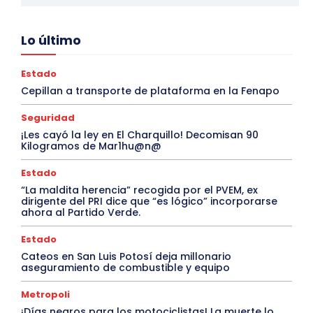
Lo último
Estado
Cepillan a transporte de plataforma en la Fenapo
Seguridad
¡Les cayó la ley en El Charquillo! Decomisan 90
Kilogramos de Mar1hu@n@
Estado
“La maldita herencia” recogida por el PVEM, ex
dirigente del PRI dice que “es lógico” incorporarse
ahora al Partido Verde.
Estado
Cateos en San Luis Potosí deja millonario
aseguramiento de combustible y equipo
Metropoli
¡Días negros para los motociclistas! La muerte lo