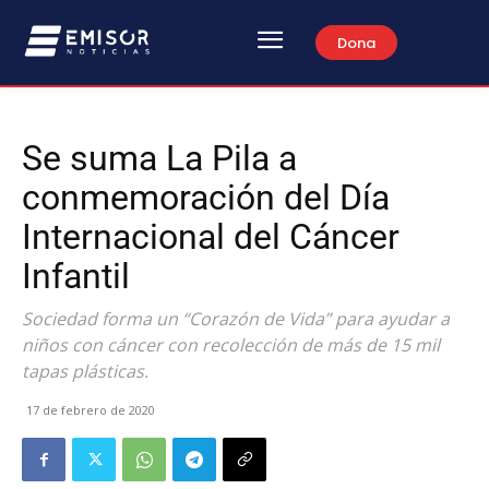
Dona
Se suma La Pila a
conmemoración del Día
Internacional del Cáncer
Infantil
Sociedad forma un “Corazón de Vida” para ayudar a
niños con cáncer con recolección de más de 15 mil
tapas plásticas.
17 de febrero de 2020