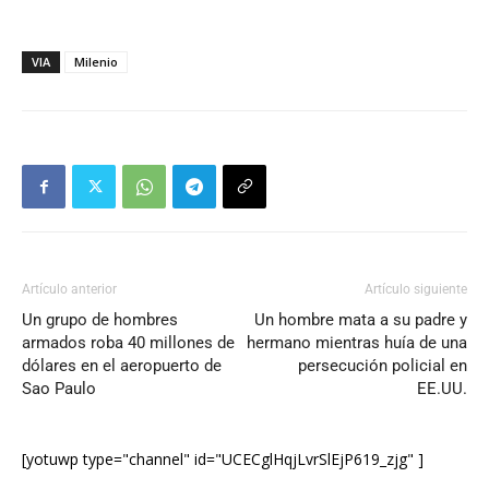
VIA
Milenio
Artículo anterior
Artículo siguiente
Un grupo de hombres
Un hombre mata a su padre y
armados roba 40 millones de
hermano mientras huía de una
dólares en el aeropuerto de
persecución policial en
Sao Paulo
EE.UU.
[yotuwp type="channel" id="UCECglHqjLvrSlEjP619_zjg" ]