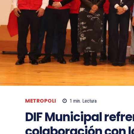
METROPOLI
1
min.
Lectura
DIF Municipal refr
colaboración con l