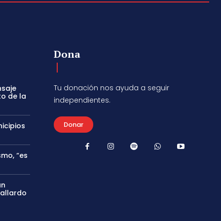
Dona
Tu donación nos ayuda a seguir
nsaje
to de la
independientes.
Donar
icipios
smo, “es
án
Gallardo