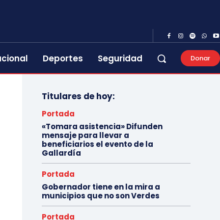
acional
Deportes
Seguridad
Donar
Titulares de hoy:
Portada
«Tomara asistencia» Difunden
mensaje para llevar a
beneficiarios el evento de la
Gallardía
Portada
Gobernador tiene en la mira a
municipios que no son Verdes
Portada