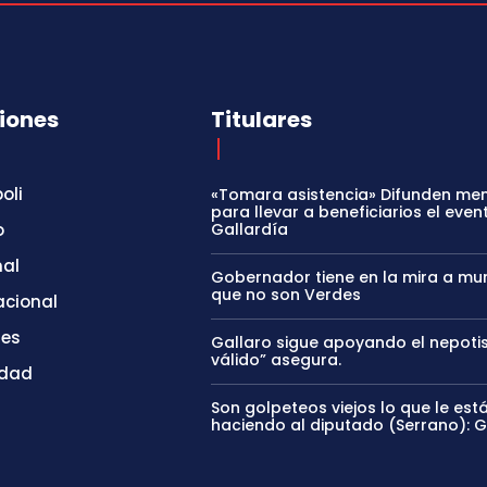
iones
Titulares
oli
«Tomara asistencia» Difunden me
para llevar a beneficiarios el even
o
Gallardía
nal
Gobernador tiene en la mira a mun
que no son Verdes
acional
tes
Gallaro sigue apoyando el nepoti
válido” asegura.
idad
Son golpeteos viejos lo que le est
haciendo al diputado (Serrano): 