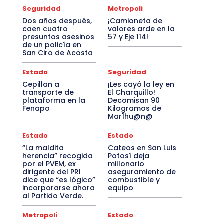
Seguridad
Metropoli
Dos años después,
¡Camioneta de
caen cuatro
valores arde en la
presuntos asesinos
57 y Eje 114!
de un policía en
San Ciro de Acosta
Estado
Seguridad
Cepillan a
¡Les cayó la ley en
transporte de
El Charquillo!
plataforma en la
Decomisan 90
Fenapo
Kilogramos de
Mar1hu@n@
Estado
Estado
“La maldita
Cateos en San Luis
herencia” recogida
Potosí deja
por el PVEM, ex
millonario
dirigente del PRI
aseguramiento de
dice que “es lógico”
combustible y
incorporarse ahora
equipo
al Partido Verde.
Metropoli
Estado