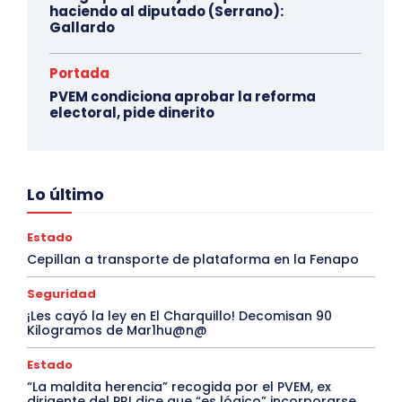
haciendo al diputado (Serrano):
Gallardo
Portada
PVEM condiciona aprobar la reforma
electoral, pide dinerito
Lo último
Estado
Cepillan a transporte de plataforma en la Fenapo
Seguridad
¡Les cayó la ley en El Charquillo! Decomisan 90
Kilogramos de Mar1hu@n@
Estado
“La maldita herencia” recogida por el PVEM, ex
dirigente del PRI dice que “es lógico” incorporarse