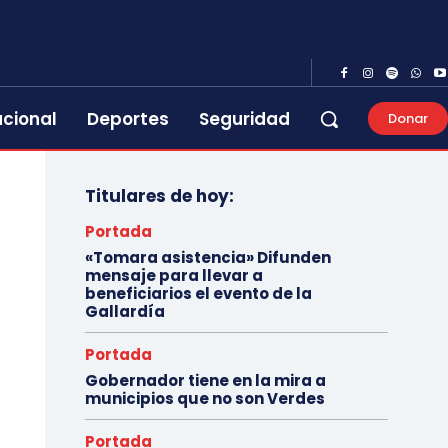
acional
Deportes
Seguridad
Donar
Titulares de hoy:
Portada
«Tomara asistencia» Difunden
mensaje para llevar a
beneficiarios el evento de la
Gallardía
Portada
Gobernador tiene en la mira a
municipios que no son Verdes
Portada