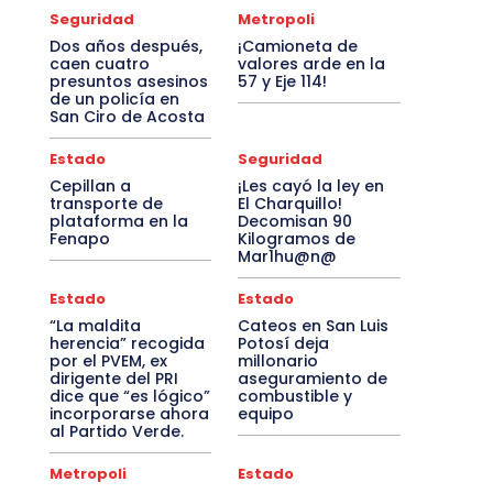
Seguridad
Metropoli
Dos años después,
¡Camioneta de
caen cuatro
valores arde en la
presuntos asesinos
57 y Eje 114!
de un policía en
San Ciro de Acosta
Estado
Seguridad
Cepillan a
¡Les cayó la ley en
transporte de
El Charquillo!
plataforma en la
Decomisan 90
Fenapo
Kilogramos de
Mar1hu@n@
Estado
Estado
“La maldita
Cateos en San Luis
herencia” recogida
Potosí deja
por el PVEM, ex
millonario
dirigente del PRI
aseguramiento de
dice que “es lógico”
combustible y
incorporarse ahora
equipo
al Partido Verde.
Metropoli
Estado