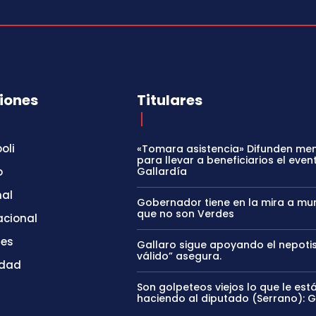
iones
Titulares
oli
«Tomara asistencia» Difunden me
para llevar a beneficiarios el even
o
Gallardía
nal
Gobernador tiene en la mira a mun
que no son Verdes
acional
tes
Gallaro sigue apoyando el nepoti
válido” asegura.
idad
Son golpeteos viejos lo que le est
haciendo al diputado (Serrano): 