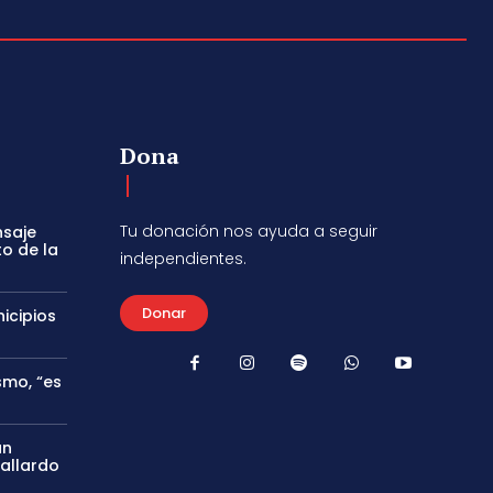
Dona
Tu donación nos ayuda a seguir
nsaje
to de la
independientes.
Donar
icipios
smo, “es
án
Gallardo