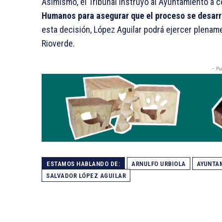
Asimismo, el Tribunal instruyó al Ayuntamiento a 
Humanos para asegurar que el proceso se desar
esta decisión, López Aguilar podrá ejercer plena
Rioverde.
- Pu
ESTAMOS HABLANDO DE:
ARNULFO URBIOLA
AYUNTAM
SALVADOR LÓPEZ AGUILAR