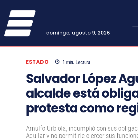
domingo, agosto 9, 2026
ESTADO
1
min.
Lectura
Salvador López Agui
alcalde está oblig
protesta como reg
Arnulfo Urbiola, incumplió con sus obligac
Aguilar y no permitirle ejercer sus funcion