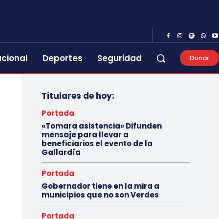
acional
Deportes
Seguridad
Donar
Titulares de hoy:
Portada
«Tomara asistencia» Difunden
mensaje para llevar a
beneficiarios el evento de la
Gallardía
Portada
Gobernador tiene en la mira a
municipios que no son Verdes
Portada