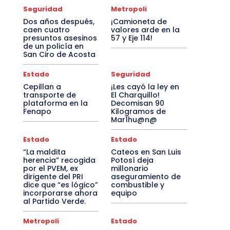
Seguridad
Metropoli
Dos años después,
¡Camioneta de
caen cuatro
valores arde en la
presuntos asesinos
57 y Eje 114!
de un policía en
San Ciro de Acosta
Estado
Seguridad
Cepillan a
¡Les cayó la ley en
transporte de
El Charquillo!
plataforma en la
Decomisan 90
Fenapo
Kilogramos de
Mar1hu@n@
Estado
Estado
“La maldita
Cateos en San Luis
herencia” recogida
Potosí deja
por el PVEM, ex
millonario
dirigente del PRI
aseguramiento de
dice que “es lógico”
combustible y
incorporarse ahora
equipo
al Partido Verde.
Metropoli
Estado