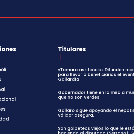
iones
Titulares
oli
«Tomara asistencia» Difunden me
para llevar a beneficiarios el even
o
Gallardía
nal
Gobernador tiene en la mira a mun
que no son Verdes
acional
tes
Gallaro sigue apoyando el nepoti
válido” asegura.
idad
Son golpeteos viejos lo que le est
haciendo al diputado (Serrano): 