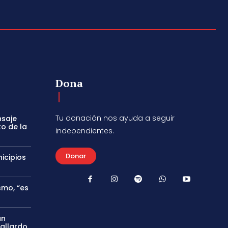
Dona
Tu donación nos ayuda a seguir
nsaje
to de la
independientes.
Donar
icipios
smo, “es
án
Gallardo