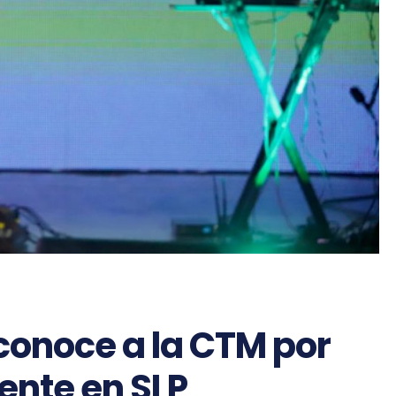
conoce a la CTM por
tente en SLP