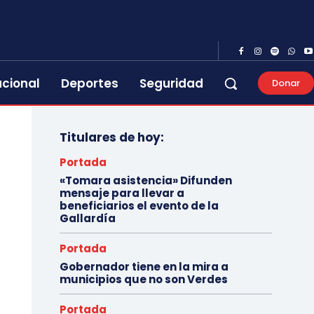
acional
Deportes
Seguridad
Donar
Titulares de hoy:
Portada
«Tomara asistencia» Difunden
mensaje para llevar a
beneficiarios el evento de la
Gallardía
Portada
Gobernador tiene en la mira a
municipios que no son Verdes
Portada