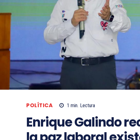
POLÍTICA
1
min.
Lectura
Enrique Galindo re
la paz laboral exis