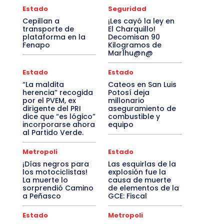
Estado
Seguridad
Cepillan a
¡Les cayó la ley en
transporte de
El Charquillo!
plataforma en la
Decomisan 90
Fenapo
Kilogramos de
Mar1hu@n@
Estado
Estado
“La maldita
Cateos en San Luis
herencia” recogida
Potosí deja
por el PVEM, ex
millonario
dirigente del PRI
aseguramiento de
dice que “es lógico”
combustible y
incorporarse ahora
equipo
al Partido Verde.
Metropoli
Estado
¡Días negros para
Las esquirlas de la
los motociclistas!
explosión fue la
La muerte lo
causa de muerte
sorprendió Camino
de elementos de la
a Peñasco
GCE: Fiscal
Estado
Metropoli