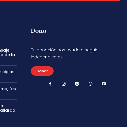
Dona
Tu donación nos ayuda a seguir
nsaje
to de la
independientes.
Donar
icipios
smo, “es
án
Gallardo