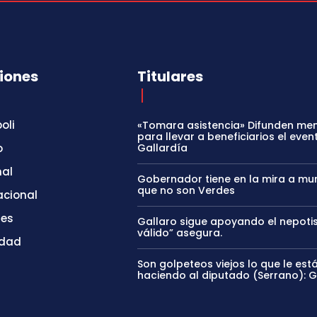
iones
Titulares
oli
«Tomara asistencia» Difunden me
para llevar a beneficiarios el even
o
Gallardía
nal
Gobernador tiene en la mira a mun
que no son Verdes
acional
tes
Gallaro sigue apoyando el nepoti
válido” asegura.
idad
Son golpeteos viejos lo que le est
haciendo al diputado (Serrano): 