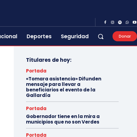
acional
Deportes
Seguridad
Donar
Titulares de hoy:
Portada
«Tomara asistencia» Difunden
mensaje para llevar a
beneficiarios el evento de la
Gallardía
Portada
Gobernador tiene en la mira a
municipios que no son Verdes
Portada