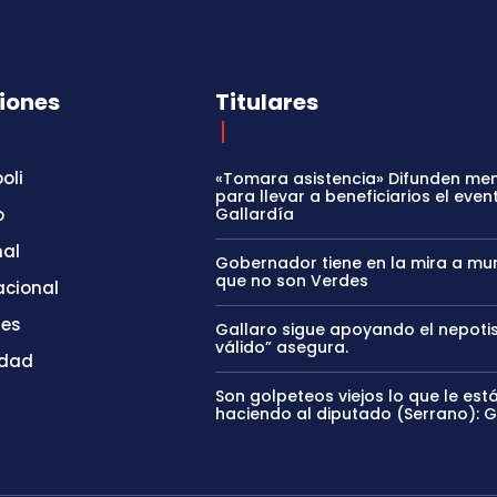
iones
Titulares
oli
«Tomara asistencia» Difunden me
para llevar a beneficiarios el even
o
Gallardía
nal
Gobernador tiene en la mira a mun
que no son Verdes
acional
tes
Gallaro sigue apoyando el nepoti
válido” asegura.
idad
Son golpeteos viejos lo que le est
haciendo al diputado (Serrano): 