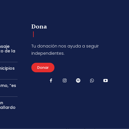
Dona
Tu donación nos ayuda a seguir
nsaje
to de la
independientes.
Donar
icipios
smo, “es
án
Gallardo