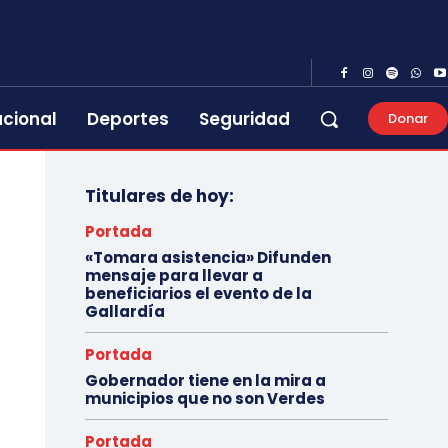
acional
Deportes
Seguridad
Donar
Titulares de hoy:
Portada
«Tomara asistencia» Difunden
mensaje para llevar a
beneficiarios el evento de la
Gallardía
Portada
Gobernador tiene en la mira a
municipios que no son Verdes
Portada