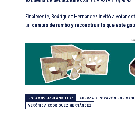
esquema de deducciones
sin que estén topadas”.
Finalmente, Rodríguez Hernández invitó a votar es
un
cambio de rumbo y reconstruir lo que este go
- Pu
ESTAMOS HABLANDO DE:
FUERZA Y CORAZÓN POR MÉX
VERÓNICA RODRÍGUEZ HERNÁNDEZ